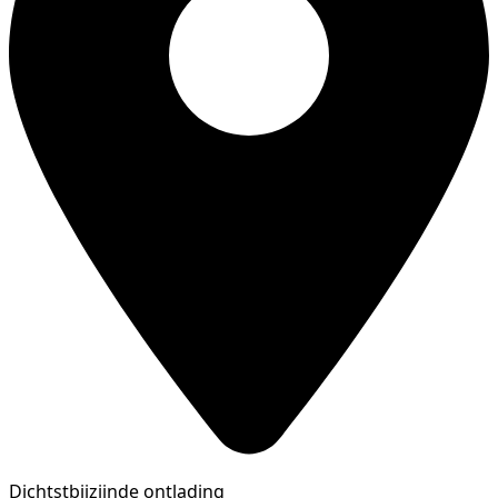
Dichtstbijzijnde ontlading