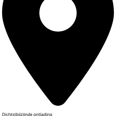
Dichtstbijzijnde ontlading