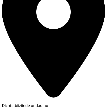
Dichtstbijzijnde ontlading