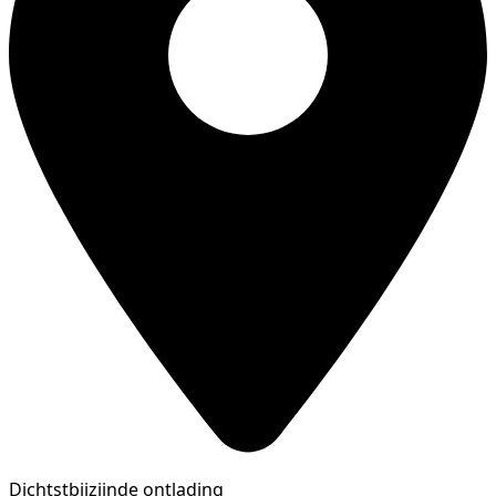
Dichtstbijzijnde ontlading