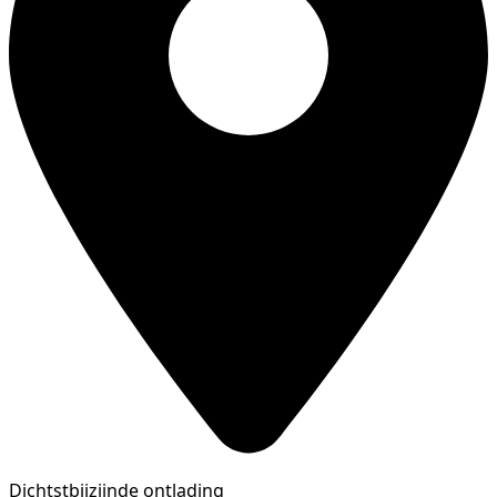
Dichtstbijzijnde ontlading