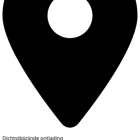
Dichtstbijzijnde ontlading