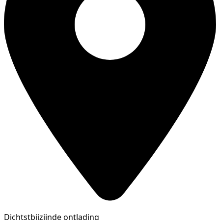
Dichtstbijzijnde ontlading