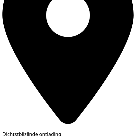
Dichtstbijzijnde ontlading