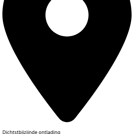
Dichtstbijzijnde ontlading