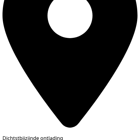
Dichtstbijzijnde ontlading