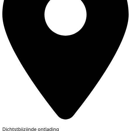
Dichtstbijzijnde ontlading