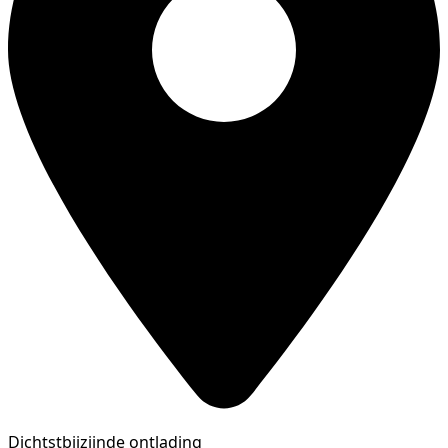
Dichtstbijzijnde ontlading