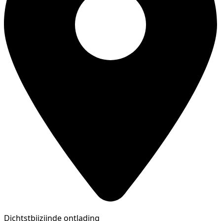
Dichtstbijzijnde ontlading