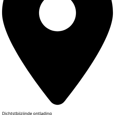
Dichtstbijzijnde ontlading