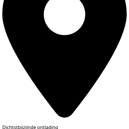
Dichtstbijzijnde ontlading