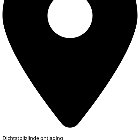
Dichtstbijzijnde ontlading