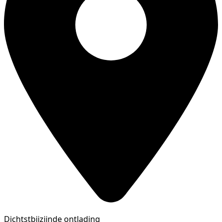
Dichtstbijzijnde ontlading