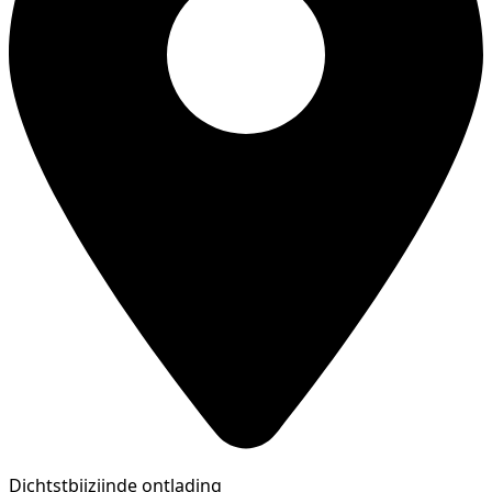
Dichtstbijzijnde ontlading