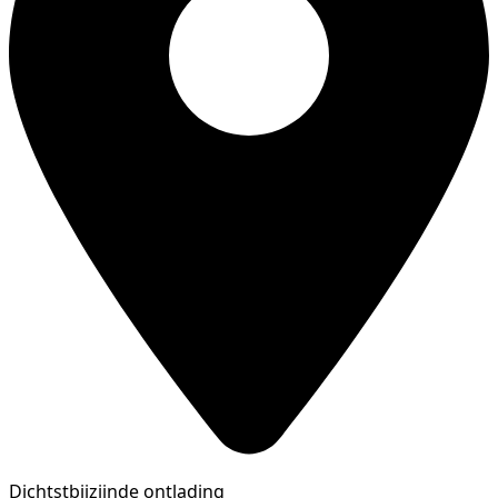
Dichtstbijzijnde ontlading