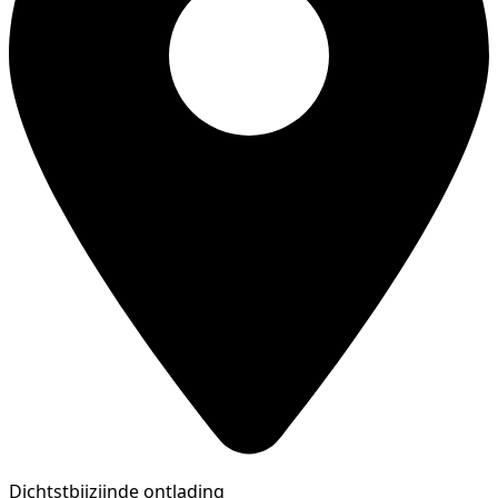
Dichtstbijzijnde ontlading