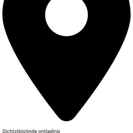
Dichtstbijzijnde ontlading