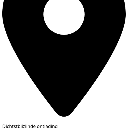
Dichtstbijzijnde ontlading