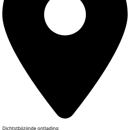
Dichtstbijzijnde ontlading