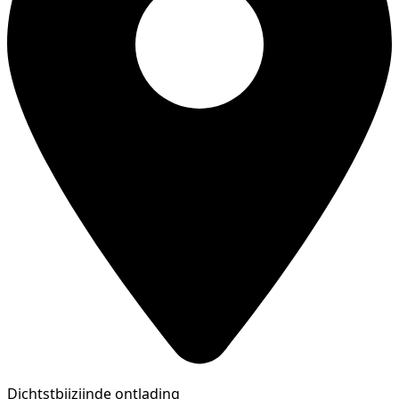
Dichtstbijzijnde ontlading