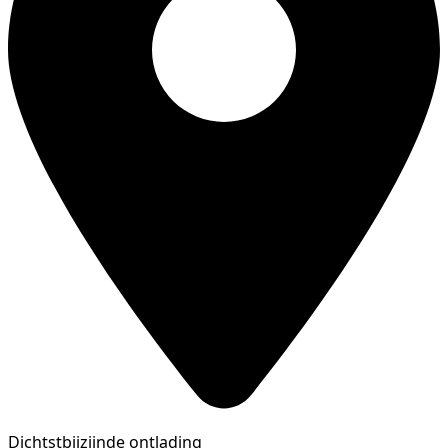
Dichtstbijzijnde ontlading