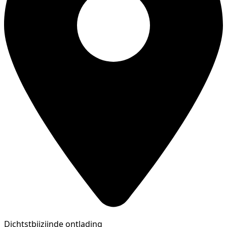
Dichtstbijzijnde ontlading