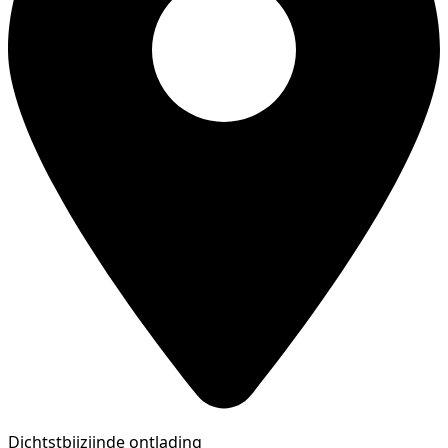
Dichtstbijzijnde ontlading