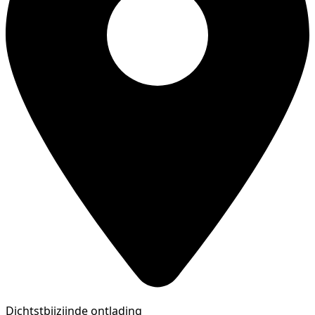
Dichtstbijzijnde ontlading