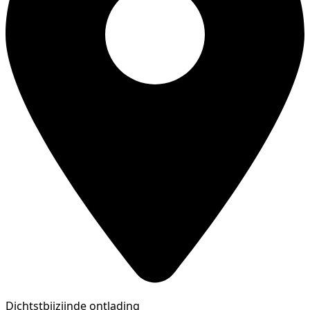
Dichtstbijzijnde ontlading