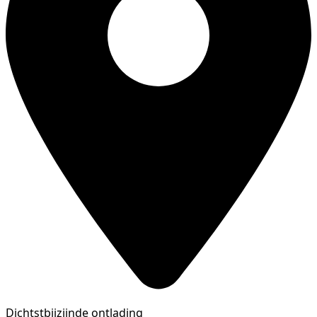
Dichtstbijzijnde ontlading