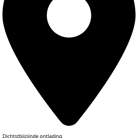
Dichtstbijzijnde ontlading