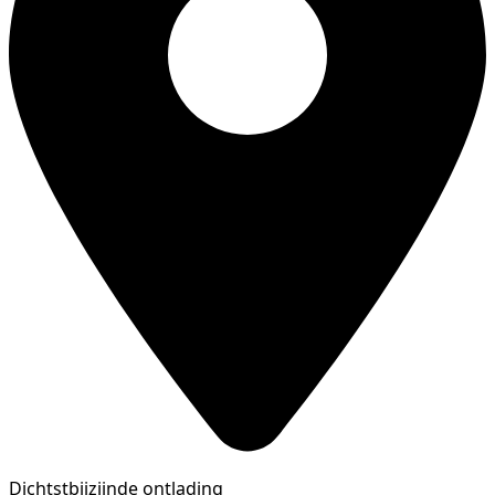
Dichtstbijzijnde ontlading