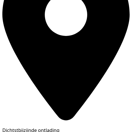
Dichtstbijzijnde ontlading