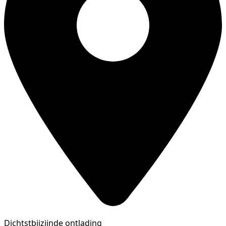
Dichtstbijzijnde ontlading