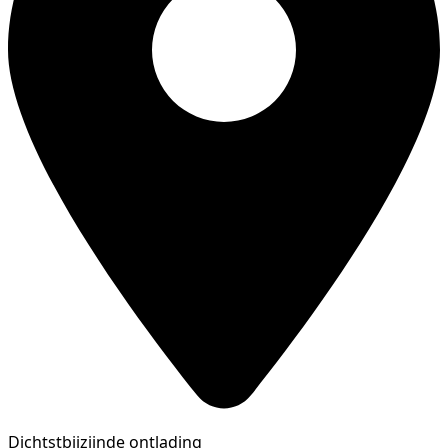
Dichtstbijzijnde ontlading