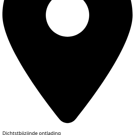
Dichtstbijzijnde ontlading