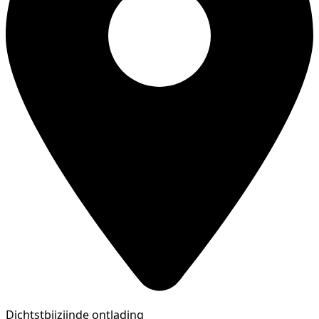
Dichtstbijzijnde ontlading