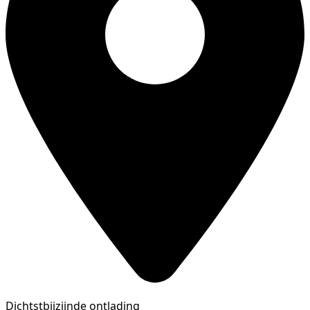
Dichtstbijzijnde ontlading