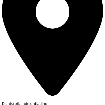
Dichtstbijzijnde ontlading