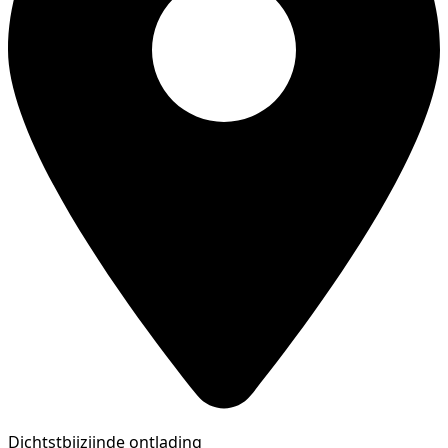
Dichtstbijzijnde ontlading