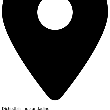
Dichtstbijzijnde ontlading