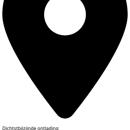
Dichtstbijzijnde ontlading