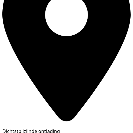
Dichtstbijzijnde ontlading