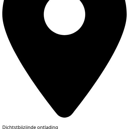
Dichtstbijzijnde ontlading