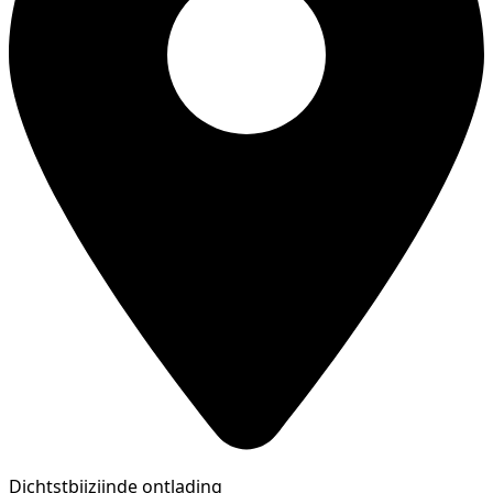
Dichtstbijzijnde ontlading