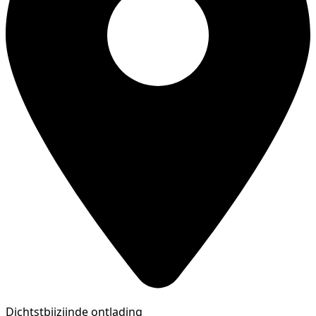
Dichtstbijzijnde ontlading