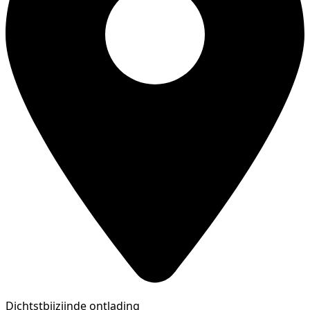
Dichtstbijzijnde ontlading