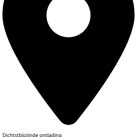
Dichtstbijzijnde ontlading