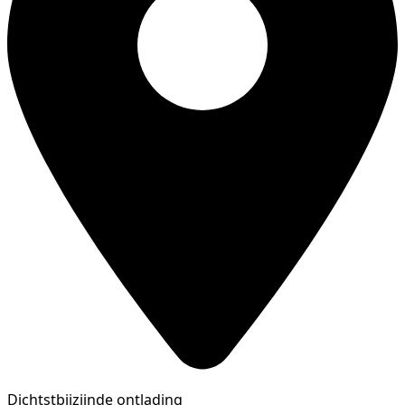
Dichtstbijzijnde ontlading