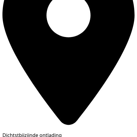
Dichtstbijzijnde ontlading